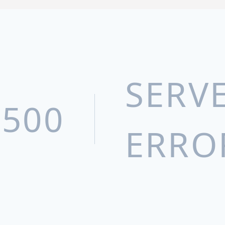
SERV
500
ERRO