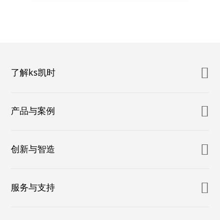
了解ks凯时
产品与案例
创新与智造
服务与支持