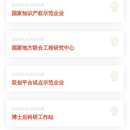
WEIHUA HONOR
国家知识产权示范企业
WEIHUA HONOR
国家地方联合工程研究中心
WEIHUA HONOR
双创平台试点示范企业
WEIHUA HONOR
博士后科研工作站