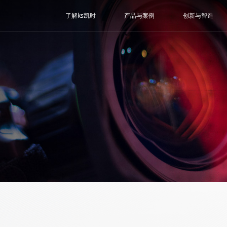
了解ks凯时
产品与案例
创新与智造