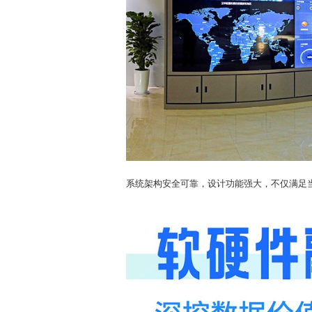
系统架构安全可靠，设计功能强大，不仅满足