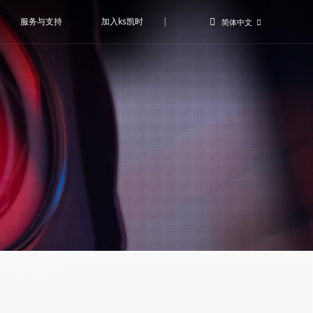
服务与支持
加入ks凯时
|
简体中文