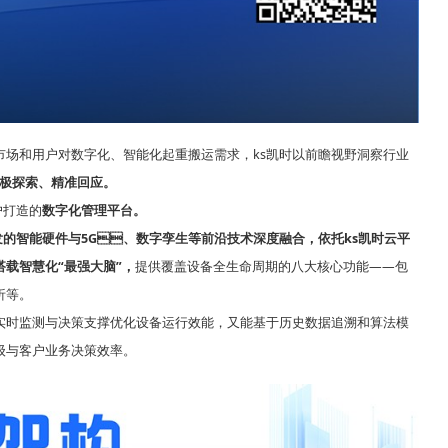
市场和用户对数字化、智能化起重搬运需求，ks凯时以前瞻视野洞察行业
探索、精准回应。
造的
数字化管理平台。
的智能硬件与5G、数字孪生等前沿技术深度融合，依托ks凯时云平
载智慧化“最强大脑”，
提供覆盖设备全生命周期的八大核心功能——包
等。
实时监测与决策支撑优化设备运行效能，又能基于历史数据追溯和算法模
与客户业务决策效率。