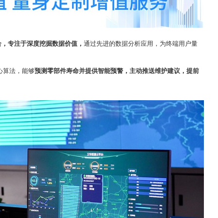
，
专注于深度挖掘数据价值
，
通过先进的数据分析应用，为终端用户量
算法，能够
预测零部件寿命并提供智能预警，主动推送维护建议，提前