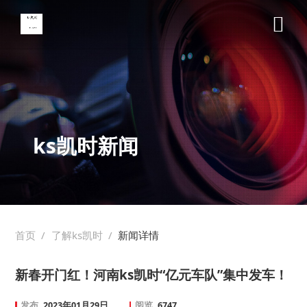
ks凯时新闻
首页
/
了解ks凯时
/
新闻详情
新春开门红！河南ks凯时“亿元车队”集中发车！
发布
2023年01月29日
阅览
6747