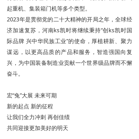
起重机、集装箱门机等多个类型。
2023年是贯彻党的二十大精神的开局之年，全球经
济加速复苏，河南ks凯时将继续秉持“创ks凯时国
际品牌 兴中华民族工业”的使命，厚植耕新、聚力
谋远，以更高品质的产品和服务，智造强国向复
兴，为中国装备制造业贡献一个世界级品牌而不懈
奋斗。
宏“兔”大展 未来可期
新的起点 新的征程
让我们全力冲刺 再创佳绩
共同迎接更加美好的明天