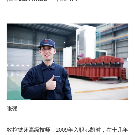
张强
数控铣床高级技师，2009年入职ks凯时，在十几年