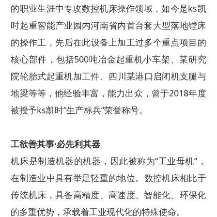
的职业生涯中专攻数控机床操作领域，如今是ks凯
时起重智能产业园内河南省内首台套大型落地镗床
的操作工，先后在此设备上加工过多个重点项目的
核心部件，包括500吨冶金起重机小车架、某研究
院轮胎式起重机加工件、四川某港口启闭机支腿与
地梁等等，他经验丰富，能力出众，曾于2018年度
被授予ks凯时“生产标兵”荣誉称号。
工欲善其事·必先利其器
机床是制造机器的机器，因此被称为“工业母机”，
在制造业中具有举足轻重的地位。数控机床相比于
传统机床，具备高精度、高速度、智能化、环保化
的多重优势，承载着工业现代化的特殊使命。