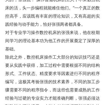
床的活，头一步编程就能难住他们。”一个真正的数
控高手，应该既有丰富的理论知识，又有高超的实
践经验与动手能力，恰好张强两者都具备。
对于专业学习操作数控机床的张强来说，他在校期
间学习的理论基本功为他工作的开展奠定了深厚的
基础。
除此之外，数控机床操作工大部分的知识技巧还是
要从实践中获得，加工过程中需要根据不同的结构
形式、工件状态、精度要求等因素进行不同的程序
编写，这极其考验张强的技术素养，不同的加工步
骤需要不同的程序指令，而这些也需要成熟的工作
经验与过硬的专业实力才能准确判断，张强必须达