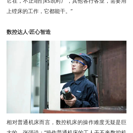
它在，不止咱们ks凯时厂，其他各行各业，需要用
上镗床的工作，它都能干。”
数控达人·匠心智造
相对普通机床而言，数控机床的操作难度无疑是巨
大的，张强说：“操作普通机床的工人干不来数控机