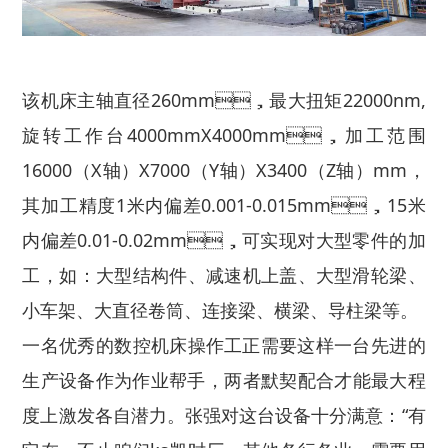
该机床主轴直径260mm，最大扭矩22000nm,
旋转工作台4000mmX4000mm，加工范围
16000（X轴）X7000（Y轴）X3400（Z轴）mm，
其加工精度1米内偏差0.001-0.015mm，15米
内偏差0.01-0.02mm，可实现对大型零件的加
工，如：大型结构件、减速机上盖、大型滑轮梁、
小车架、大直径卷筒、连接梁、横梁、导柱梁等。
一名优秀的数控机床操作工正需要这样一台先进的
生产设备作为作业帮手，两者默契配合才能最大程
度上激发各自潜力。张强对这台设备十分满意：“有