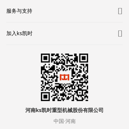
服务与支持
加入ks凯时
河南ks凯时重型机械股份有限公司
中国·河南